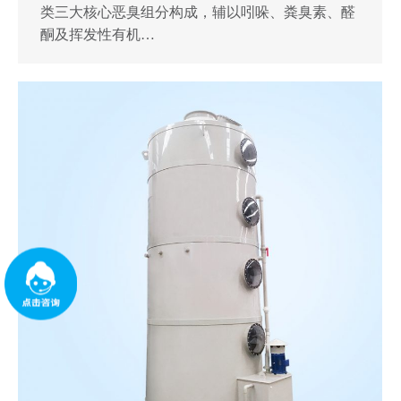
类‌三大核心恶臭组分构成，辅以‌吲哚、粪臭素、醛
酮及挥发性有机…