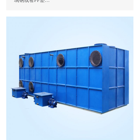
璃钢或者PP塑…