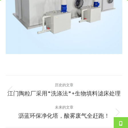
文
历史的文章
章
江门陶粒厂采用“洗涤法”+生物填料滤床处理
历
史
导
未来的文章
的
沥蓝环保净化塔，酸雾废气全赶跑！
航
文
未
章：
来