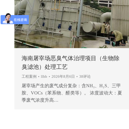
海南屠宰场恶臭气体治理项目（生物除
臭滤池）处理工艺
工程案例
llhb
2026年8月6日
38评论
屠宰场产生的废气成分复杂：含NH₃、H₂S、三甲
胺、VOCs（苯系物、醛类等）。 浓度波动大：夏
季废气浓度升高…