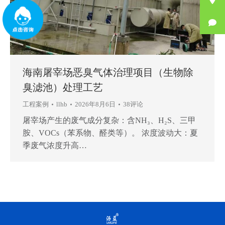
海南屠宰场恶臭气体治理项目（生物除
臭滤池）处理工艺
工程案例
llhb
2026年8月6日
38评论
屠宰场产生的废气成分复杂：含NH₃、H₂S、三甲
胺、VOCs（苯系物、醛类等）。 浓度波动大：夏
季废气浓度升高…