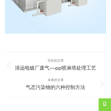
文
历史的文章
章
清远电镀厂废气——pp喷淋塔处理工艺
历
史
导
未来的文章
的
气态污染物的六种控制方法
航
文
未
章：
来
的
文