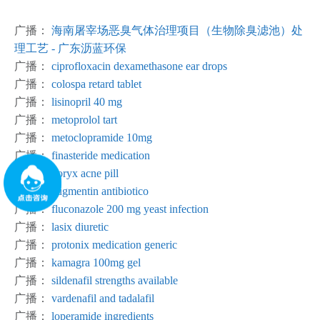
广播：
海南屠宰场恶臭气体治理项目（生物除臭滤池）处
理工艺 - 广东沥蓝环保
广播：
ciprofloxacin dexamethasone ear drops
广播：
colospa retard tablet
广播：
lisinopril 40 mg
广播：
metoprolol tart
广播：
metoclopramide 10mg
广播：
finasteride medication
广播：
doryx acne pill
广播：
augmentin antibiotico
广播：
fluconazole 200 mg yeast infection
广播：
lasix diuretic
广播：
protonix medication generic
广播：
kamagra 100mg gel
广播：
sildenafil strengths available
广播：
vardenafil and tadalafil
广播：
loperamide ingredients