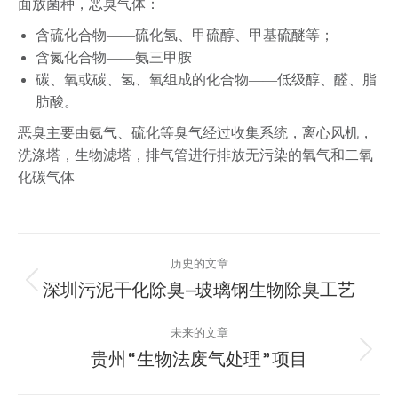
面放菌种，恶臭气体：
含硫化合物——硫化氢、甲硫醇、甲基硫醚等；
含氮化合物——氨三甲胺
碳、氧或碳、氢、氧组成的化合物——低级醇、醛、脂
肪酸。
恶臭主要由氨气、硫化等臭气经过收集系统，离心风机，
洗涤塔，生物滤塔，排气管进行排放无污染的氧气和二氧
化碳气体
文
历史的文章
章
深圳污泥干化除臭—玻璃钢生物除臭工艺
历
史
导
未来的文章
的
贵州“生物法废气处理”项目
航
文
未
章：
来